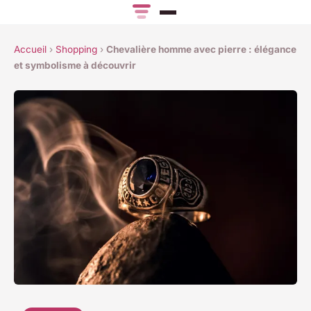
Accueil
›
Shopping
›
Chevalière homme avec pierre : élégance
et symbolisme à découvrir